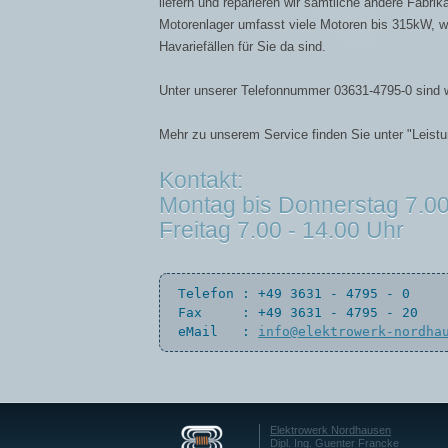
liefern und reparieren wir sämtliche andere Fabri
Motorenlager umfasst viele Motoren bis 315kW, wo
Havariefällen für Sie da sind.
Unter unserer Telefonnummer 03631-4795-0 sind wi
Mehr zu unserem Service finden Sie unter "Leistu
Kontakt:
Montag bis Donnerstag 7.00
Freitag 7.00 - 14.00 Uhr
 Telefon : +49 3631 - 4795 - 0

 Fax     : +49 3631 - 4795 - 20

 eMail   : 
info@elektrowerk-nordha
Elektrowerk Nordhausen
Dipl. Ing. Guenter Francke